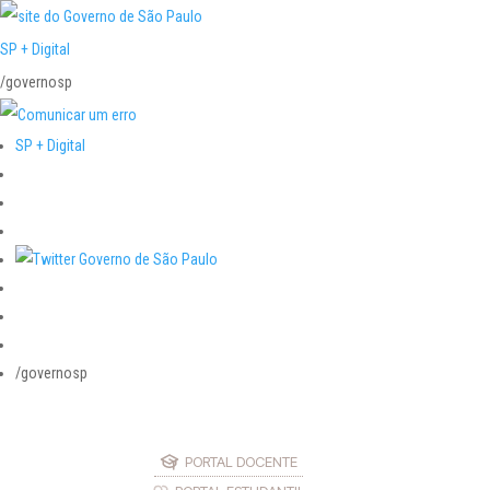
SP + Digital
/governosp
SP + Digital
/governosp
PORTAL DOCENTE