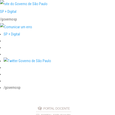
SP + Digital
/governosp
SP + Digital
/governosp
PORTAL DOCENTE