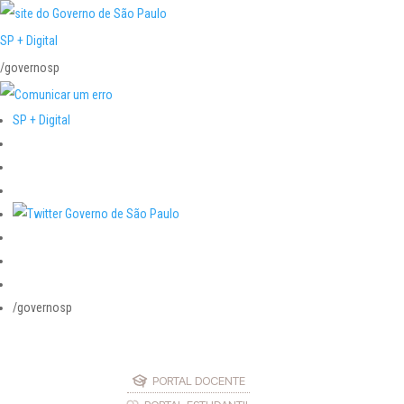
SP + Digital
/governosp
SP + Digital
/governosp
PORTAL DOCENTE