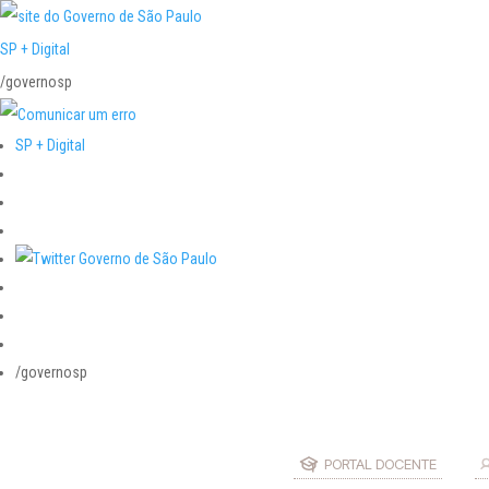
SP + Digital
/governosp
SP + Digital
/governosp
PORTAL DOCENTE