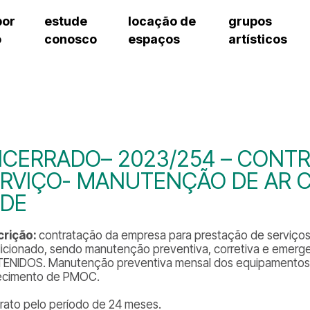
por
estude
locação de
grupos
o
conosco
espaços
artísticos
cursos regulares
bilheteria
teatro procópio ferreira
artes cênicas
grupos artísticos de bolsistas
fale cono
cursos livres
cursos regulares
salão villa-lobos
música
grupos pedagógicos – sede
ouvidoria 
cursos de aperfeiçoamento
cursos livres
erto
auditório unidade chiquinha gonzaga
processo seletivo
grupos pedagógicos – polo
pergunta
chiquinha gonzaga
cursos de aperfeiçoamento
orientações para locação
como che
a
visite o c
3
sceic-sp
CERRADO– 2023/254 – CONT
to
equipe té
RVIÇO- MANUTENÇÃO DE AR 
josé do rio pardo
assessori
EDE
trabalhe 
crição:
contratação da empresa para prestação de serviço
icionado, sendo manutenção preventiva, corretiva e emerge
ENIDOS. Manutenção preventiva mensal dos equipamentos 
ecimento de PMOC.
rato pelo período de 24 meses.