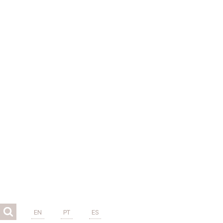
EN
PT
ES