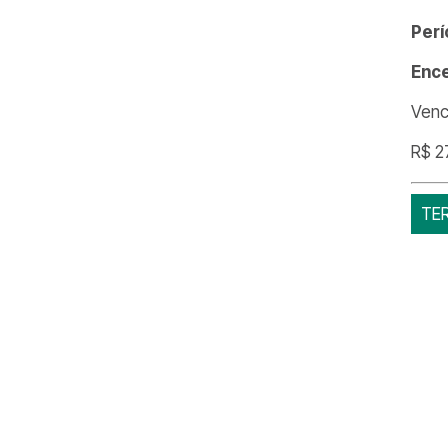
Perí
Enc
Venc
R$ 2
TE