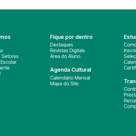
omos
Fique por dentro
Estu
Destaques
Como
ça
Revistas Digitais
Inscr
 Setores
Área do Aluno
Sele
Escolar
Calen
ente
Certi
Agenda Cultural
l
Calendário Mensal
Tran
Mapa do Site
Cont
Pres
Recu
Comp