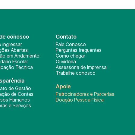
de conosco
Contato
 ingressar
Fale Conosco
ições Abertas
Perguntas frequentes
ção em Andamento
Como chegar
dário Escolar
Ouvidoria
ficação Técnica
Assessoria de Imprensa
Trabalhe conosco
sparência
Apoie
rato de Gestão
tação de Contas
Patrocinadores e Parcerias
rsos Humanos
Doação Pessoa Física
ras e Serviços