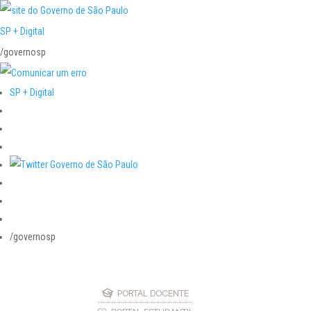
SP + Digital
/governosp
SP + Digital
/governosp
PORTAL DOCENTE