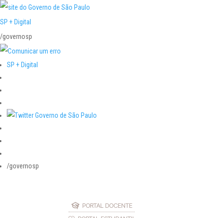
SP + Digital
/governosp
SP + Digital
/governosp
PORTAL DOCENTE