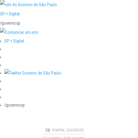
SP + Digital
/governosp
SP + Digital
/governosp
PORTAL DOCENTE