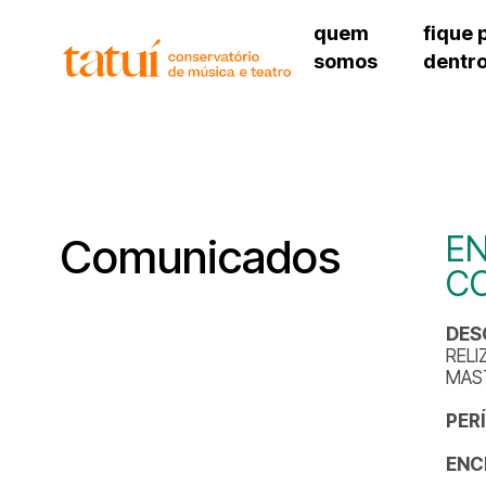
quem
fique 
somos
dentr
histórico
agenda cultural
governança
calendário escolar
unidades e setores
programas de conc
regimento escolar
revistas digitais
corpo docente
espaço estudantil
EN
Comunicados
C
DES
REL
MAS
PER
ENC