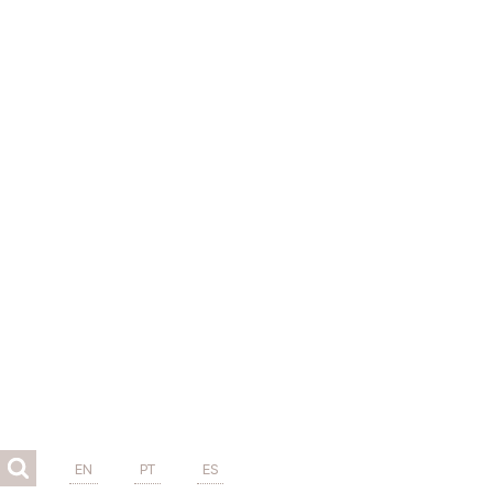
EN
PT
ES