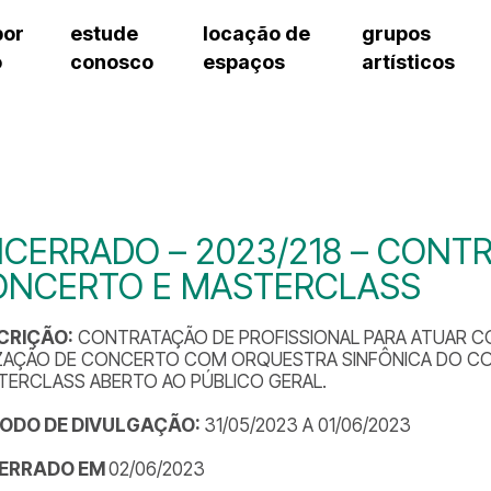
por
estude
locação de
grupos
o
conosco
espaços
artísticos
teatro procópio ferreira
artes cênicas
grupos artísticos de bolsistas
fale cono
salão villa-lobos
música
grupos pedagógicos – sede
pergunta
erto
auditório unidade chiquinha gonzaga
processo seletivo
grupos pedagógicos – polo
como che
orientações para locação
visite o c
equipe té
assessori
CERRADO – 2023/218 – CONTR
trabalhe 
ONCERTO E MASTERCLASS
CRIÇÃO:
CONTRATAÇÃO DE PROFISSIONAL PARA ATUAR C
IZAÇÃO DE CONCERTO COM ORQUESTRA SINFÔNICA DO CO
TERCLASS ABERTO AO PÚBLICO GERAL.
ÍODO DE DIVULGAÇÃO:
31/05/2023 A 01/06/2023
ERRADO EM
02/06/2023