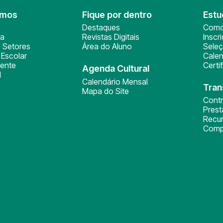
omos
Fique por dentro
Estu
Destaques
Como
ça
Revistas Digitais
Inscr
 Setores
Área do Aluno
Sele
Escolar
Calen
ente
Certi
Agenda Cultural
l
Calendário Mensal
Tran
Mapa do Site
Cont
Pres
Recu
Comp