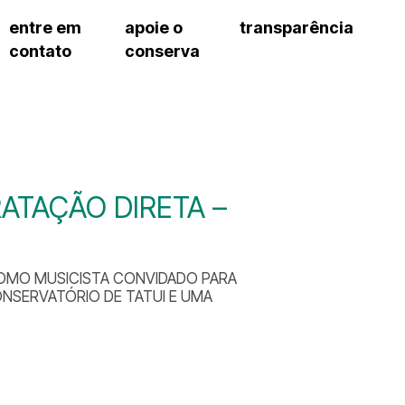
entre em
apoie o
transparência
contato
conserva
sco
patrocinadores e parcerias
contrato de gestão
s frequentes
doações de pessoa jurídica
prestação de contas
gar
doações de pessoa física
recursos humanos
onservatório
nota fiscal paulista (nfp)
compras e serviços
cnica social
a de imprensa
ATAÇÃO DIRETA –
conosco
OMO MUSICISTA CONVIDADO PARA
NSERVATÓRIO DE TATUI E UMA