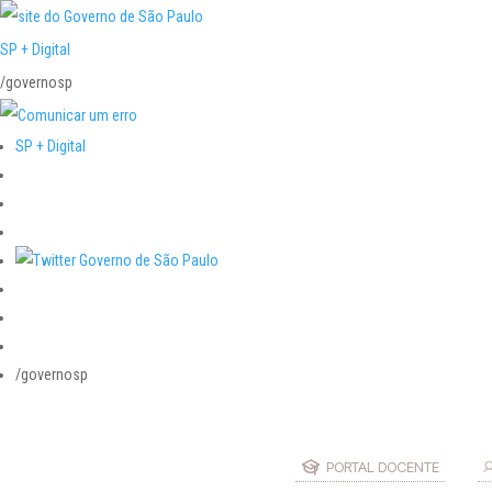
SP + Digital
/governosp
SP + Digital
/governosp
PORTAL DOCENTE