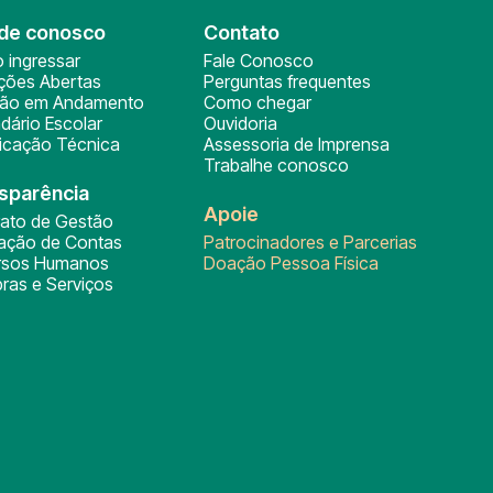
de conosco
Contato
 ingressar
Fale Conosco
ições Abertas
Perguntas frequentes
ção em Andamento
Como chegar
dário Escolar
Ouvidoria
ficação Técnica
Assessoria de Imprensa
Trabalhe conosco
sparência
Apoie
rato de Gestão
tação de Contas
Patrocinadores e Parcerias
rsos Humanos
Doação Pessoa Física
ras e Serviços