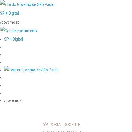
SP + Digital
/governosp
SP + Digital
/governosp
PORTAL DOCENTE