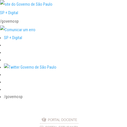
SP + Digital
/governosp
SP + Digital
/governosp
PORTAL DOCENTE