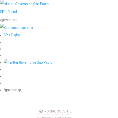
SP + Digital
/governosp
SP + Digital
/governosp
PORTAL DOCENTE