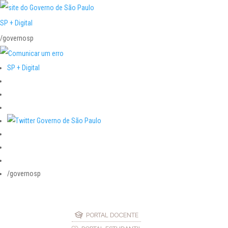
SP + Digital
/governosp
SP + Digital
/governosp
PORTAL DOCENTE