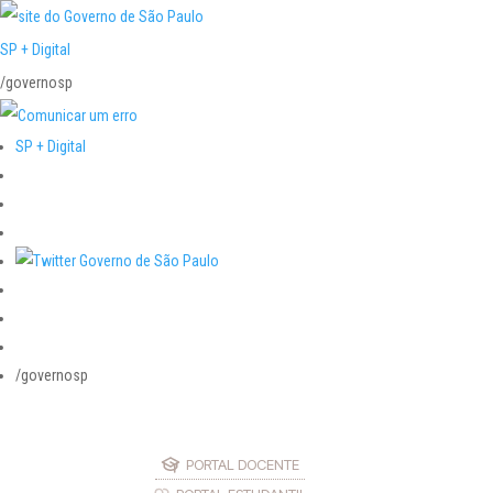
SP + Digital
/governosp
SP + Digital
/governosp
PORTAL DOCENTE