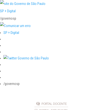
SP + Digital
/governosp
SP + Digital
/governosp
PORTAL DOCENTE