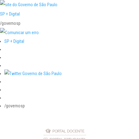
SP + Digital
/governosp
SP + Digital
/governosp
PORTAL DOCENTE