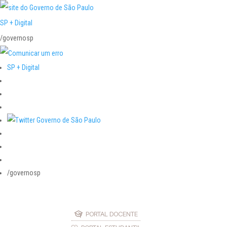
SP + Digital
/governosp
SP + Digital
/governosp
PORTAL DOCENTE