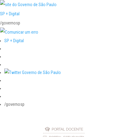
SP + Digital
/governosp
SP + Digital
/governosp
PORTAL DOCENTE