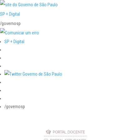
SP + Digital
/governosp
SP + Digital
/governosp
PORTAL DOCENTE