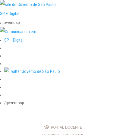
SP + Digital
/governosp
SP + Digital
/governosp
PORTAL DOCENTE