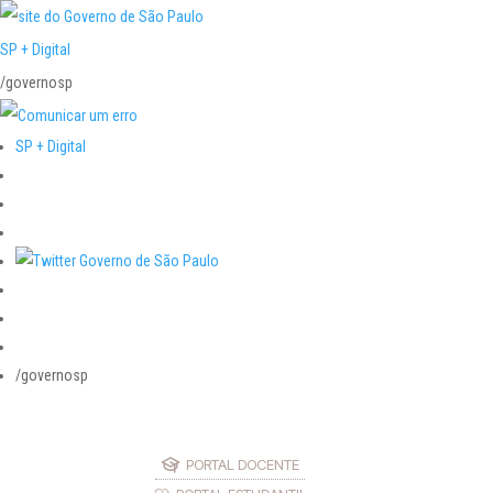
SP + Digital
/governosp
SP + Digital
/governosp
PORTAL DOCENTE