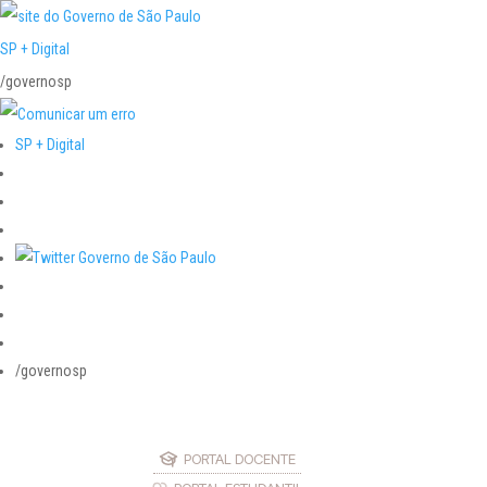
SP + Digital
/governosp
SP + Digital
/governosp
PORTAL DOCENTE