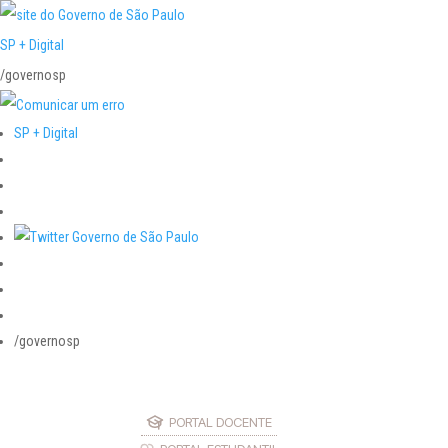
SP + Digital
/governosp
SP + Digital
/governosp
PORTAL DOCENTE