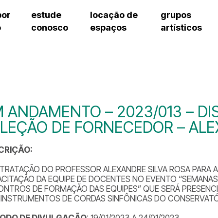
por
estude
locação de
grupos
o
conosco
espaços
artísticos
cursos regulares
bilheteria
teatro procópio ferreira
artes cênicas
grupos artísticos de bolsistas
fale cono
cursos livres
cursos regulares
salão villa-lobos
música
grupos pedagógicos – sede
ouvidoria 
cursos de aperfeiçoamento
cursos livres
erto
auditório unidade chiquinha gonzaga
processo seletivo
grupos pedagógicos – polo
pergunta
chiquinha gonzaga
cursos de aperfeiçoamento
orientações para locação
como che
a
visite o c
3
sceic-sp
 ANDAMENTO – 2023/013 – DI
to
equipe té
LEÇÃO DE FORNECEDOR – AL
josé do rio pardo
assessori
trabalhe 
CRIÇÃO:
TRATAÇÃO DO PROFESSOR ALEXANDRE SILVA ROSA PARA A
ACITAÇÃO DA EQUIPE DE DOCENTES NO EVENTO “SEMANAS
ONTROS DE FORMAÇÃO DAS EQUIPES” QUE SERÁ PRESENCI
 INSTRUMENTOS DE CORDAS SINFÔNICAS DO CONSERVATÓR
ÍODO DE DIVULGAÇÃO
: 19/01/2023 A 24/01/2023