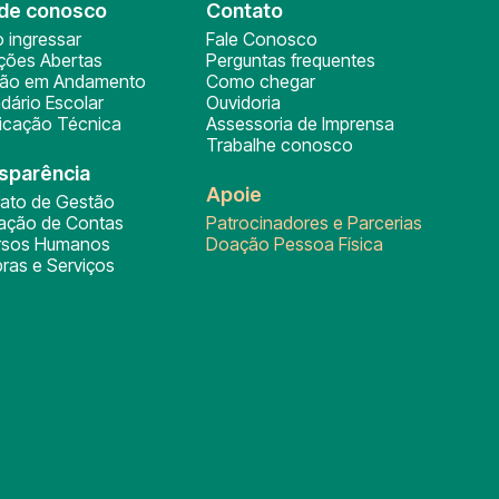
de conosco
Contato
 ingressar
Fale Conosco
ições Abertas
Perguntas frequentes
ção em Andamento
Como chegar
dário Escolar
Ouvidoria
ficação Técnica
Assessoria de Imprensa
Trabalhe conosco
sparência
Apoie
rato de Gestão
tação de Contas
Patrocinadores e Parcerias
rsos Humanos
Doação Pessoa Física
ras e Serviços