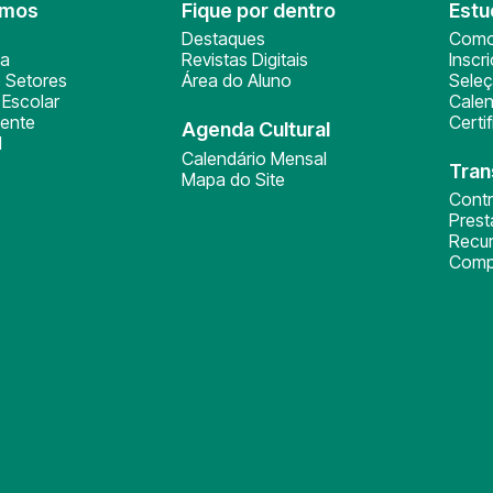
omos
Fique por dentro
Estu
Destaques
Como
ça
Revistas Digitais
Inscr
 Setores
Área do Aluno
Sele
Escolar
Calen
ente
Certi
Agenda Cultural
l
Calendário Mensal
Tran
Mapa do Site
Cont
Pres
Recu
Comp