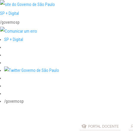
SP + Digital
/governosp
SP + Digital
/governosp
PORTAL DOCENTE