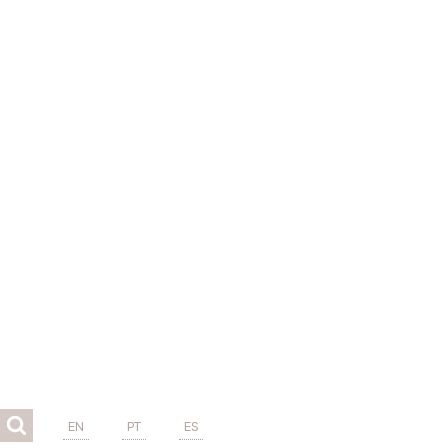
EN
PT
ES