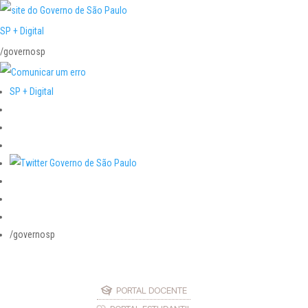
SP + Digital
/governosp
SP + Digital
/governosp
PORTAL DOCENTE