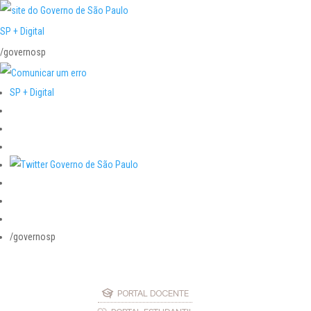
SP + Digital
/governosp
SP + Digital
/governosp
PORTAL DOCENTE