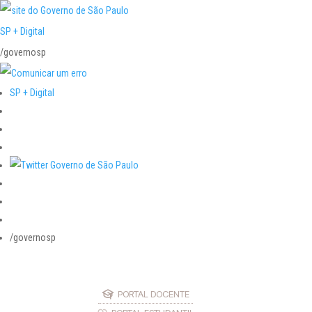
SP + Digital
/governosp
SP + Digital
/governosp
PORTAL DOCENTE