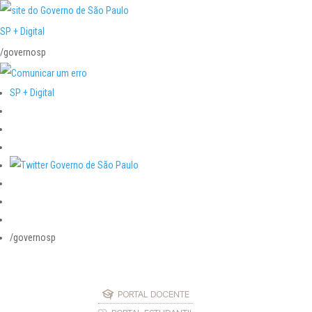
SP + Digital
/governosp
SP + Digital
/governosp
PORTAL DOCENTE