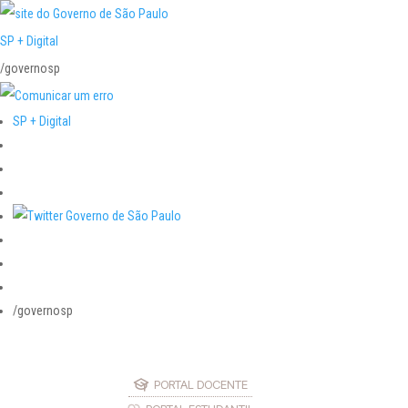
SP + Digital
/governosp
SP + Digital
/governosp
PORTAL DOCENTE