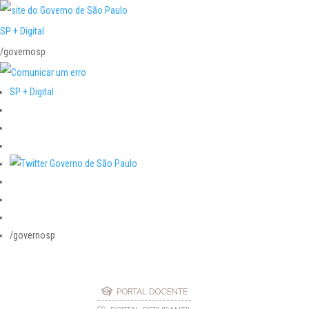
SP + Digital
/governosp
SP + Digital
/governosp
PORTAL DOCENTE