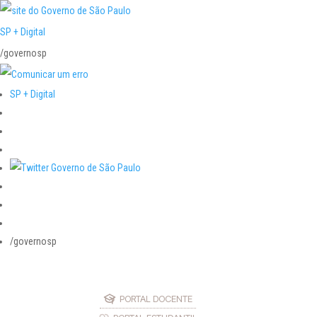
SP + Digital
/governosp
SP + Digital
/governosp
PORTAL DOCENTE