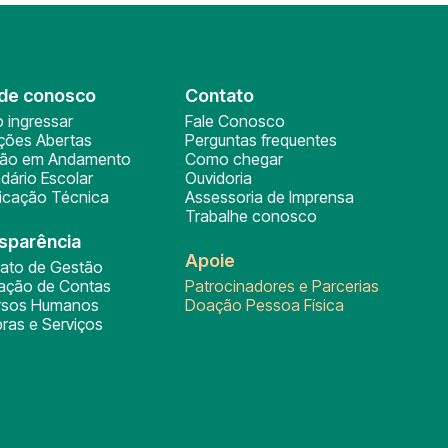
de conosco
Contato
 ingressar
Fale Conosco
ições Abertas
Perguntas frequentes
ção em Andamento
Como chegar
dário Escolar
Ouvidoria
ficação Técnica
Assessoria de Imprensa
Trabalhe conosco
sparência
Apoie
rato de Gestão
tação de Contas
Patrocinadores e Parcerias
rsos Humanos
Doação Pessoa Física
ras e Serviços