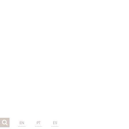
EN
PT
ES