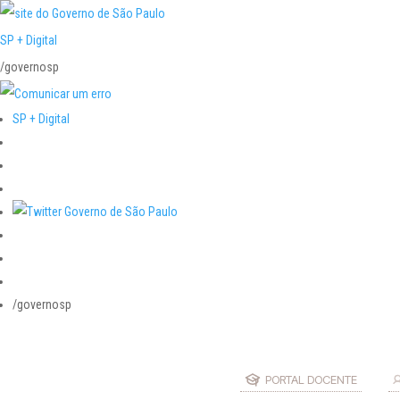
SP + Digital
/governosp
SP + Digital
/governosp
PORTAL DOCENTE