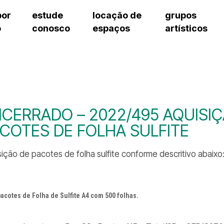
por
estude
locação de
grupos
o
conosco
espaços
artísticos
cursos regulares
bilheteria
teatro procópio ferreira
artes cênicas
grupos artísticos de bolsistas
fale cono
cursos livres
cursos regulares
salão villa-lobos
música
grupos pedagógicos – sede
ouvidoria 
cursos de aperfeiçoamento
cursos livres
erto
auditório unidade chiquinha gonzaga
processo seletivo
grupos pedagógicos – polo
pergunta
chiquinha gonzaga
cursos de aperfeiçoamento
orientações para locação
como che
a
visite o c
3
sceic-sp
CERRADO – 2022/495 AQUISIÇ
to
equipe té
COTES DE FOLHA SULFITE
josé do rio pardo
assessori
trabalhe 
sição de pacotes de folha sulfite conforme descritivo abaixo
pacotes de Folha de Sulfite A4 com 500 folhas.