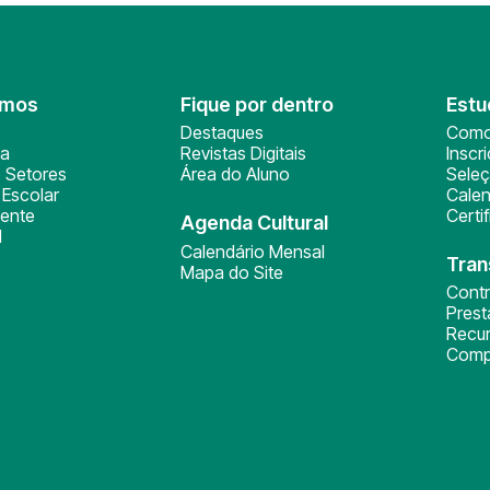
omos
Fique por dentro
Estu
Destaques
Como
ça
Revistas Digitais
Inscr
 Setores
Área do Aluno
Sele
Escolar
Calen
ente
Certi
Agenda Cultural
l
Calendário Mensal
Tran
Mapa do Site
Cont
Pres
Recu
Comp