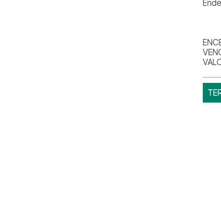
Ende
ENCE
VEN
VALO
TE