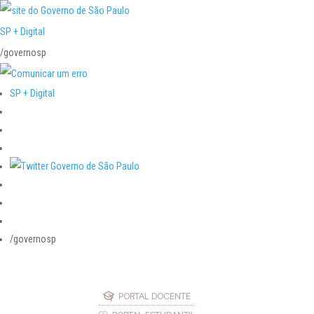
SP + Digital
/governosp
SP + Digital
/governosp
PORTAL DOCENTE