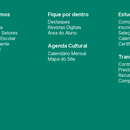
omos
Fique por dentro
Estu
Destaques
Como
ça
Revistas Digitais
Inscr
 Setores
Área do Aluno
Sele
Escolar
Calen
ente
Certi
Agenda Cultural
l
Calendário Mensal
Tran
Mapa do Site
Cont
Pres
Recu
Comp