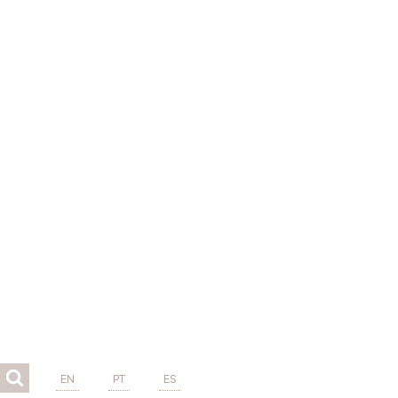
EN
PT
ES