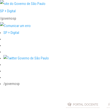
SP + Digital
/governosp
SP + Digital
/governosp
PORTAL DOCENTE