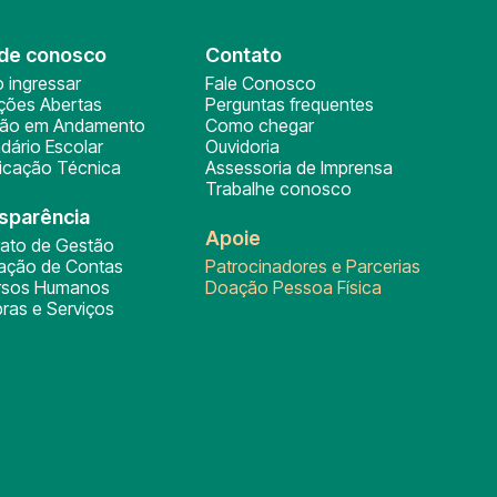
de conosco
Contato
 ingressar
Fale Conosco
ições Abertas
Perguntas frequentes
ção em Andamento
Como chegar
dário Escolar
Ouvidoria
ficação Técnica
Assessoria de Imprensa
Trabalhe conosco
sparência
Apoie
rato de Gestão
tação de Contas
Patrocinadores e Parcerias
rsos Humanos
Doação Pessoa Física
ras e Serviços