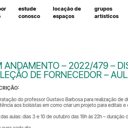
por
estude
locação de
grupos
o
conosco
espaços
artísticos
cursos regulares
bilheteria
teatro procópio ferreira
artes cênicas
grupos artísticos de bolsistas
fale cono
cursos livres
cursos regulares
salão villa-lobos
música
grupos pedagógicos – sede
ouvidoria 
cursos de aperfeiçoamento
cursos livres
erto
auditório unidade chiquinha gonzaga
processo seletivo
grupos pedagógicos – polo
pergunta
chiquinha gonzaga
cursos de aperfeiçoamento
orientações para locação
como che
a
visite o c
3
sceic-sp
 ANDAMENTO – 2022/479 – D
to
equipe té
LEÇÃO DE FORNECEDOR – AUL
josé do rio pardo
assessori
trabalhe 
CRIÇÃO:
ratação do professor Gustavo Barbosa para realização de du
tência aos bolsistas em como criar um projeto para editais e 
 das aulas: dias 3 e 10 de outubro das 19h às 22h – duração 
s para cada dia.