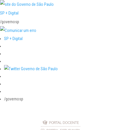
SP + Digital
/governosp
SP + Digital
/governosp
PORTAL DOCENTE