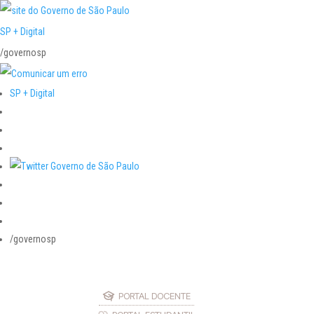
SP + Digital
/governosp
SP + Digital
/governosp
PORTAL DOCENTE