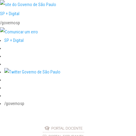
SP + Digital
/governosp
SP + Digital
/governosp
PORTAL DOCENTE