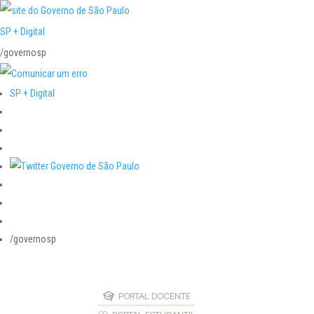
SP + Digital
/governosp
SP + Digital
/governosp
PORTAL DOCENTE