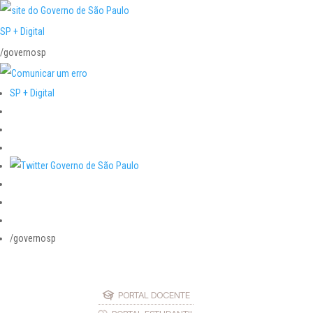
SP + Digital
/governosp
SP + Digital
/governosp
PORTAL DOCENTE