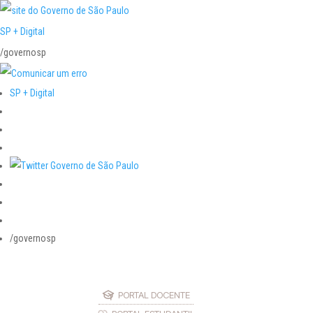
SP + Digital
/governosp
SP + Digital
/governosp
PORTAL DOCENTE