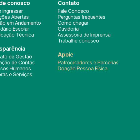
de conosco
Contato
 ingressar
Fale Conosco
ições Abertas
Perguntas frequentes
ção em Andamento
Como chegar
dário Escolar
Ouvidoria
ficação Técnica
Assessoria de Imprensa
Trabalhe conosco
sparência
Apoie
rato de Gestão
tação de Contas
Patrocinadores e Parcerias
rsos Humanos
Doação Pessoa Física
ras e Serviços