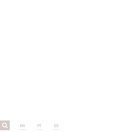
EN
PT
ES