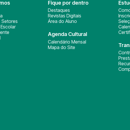
omos
Fique por dentro
Estu
Destaques
Como
ça
Revistas Digitais
Inscr
 Setores
Área do Aluno
Sele
Escolar
Calen
ente
Certi
Agenda Cultural
l
Calendário Mensal
Tran
Mapa do Site
Cont
Pres
Recu
Comp