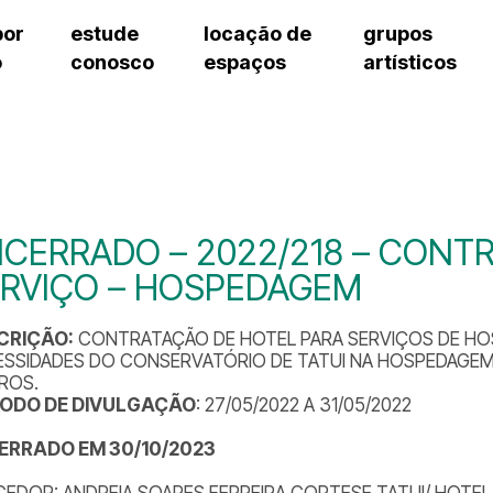
por
estude
locação de
grupos
o
conosco
espaços
artísticos
teatro procópio ferreira
artes cênicas
grupos artísticos de bolsistas
fale cono
salão villa-lobos
música
grupos pedagógicos – sede
pergunta
erto
auditório unidade chiquinha gonzaga
processo seletivo
grupos pedagógicos – polo
como che
orientações para locação
visite o c
equipe té
assessori
CERRADO – 2022/218 – CONT
trabalhe 
RVIÇO – HOSPEDAGEM
CRIÇÃO:
CONTRATAÇÃO DE HOTEL PARA SERVIÇOS DE HO
SSIDADES DO CONSERVATÓRIO DE TATUI NA HOSPEDAGEM 
ROS.
ÍODO DE DIVULGAÇÃO
: 27/05/2022 A 31/05/2022
ERRADO EM 30/10/2023
EDOR: ANDREIA SOARES FERREIRA CORTESE TATUI/ HOTEL 