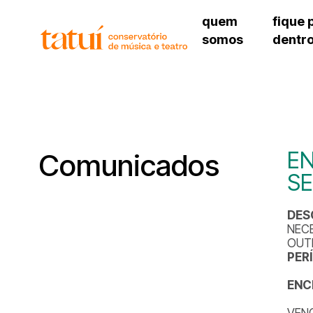
quem
fique 
somos
dentr
histórico
agenda cultural
governança
calendário escolar
unidades e setores
programas de conc
regimento escolar
revistas digitais
corpo docente
espaço estudantil
EN
Comunicados
SE
DES
NECE
OUT
PER
ENC
VENC