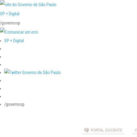
SP + Digital
/governosp
SP + Digital
/governosp
PORTAL DOCENTE