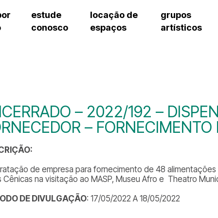
por
estude
locação de
grupos
o
conosco
espaços
artísticos
teatro procópio ferreira
artes cênicas
grupos artísticos de bolsistas
fale cono
salão villa-lobos
música
grupos pedagógicos – sede
pergunta
erto
auditório unidade chiquinha gonzaga
processo seletivo
grupos pedagógicos – polo
como che
orientações para locação
visite o c
equipe té
assessori
CERRADO – 2022/192 – DISPE
trabalhe 
ORNECEDOR – FORNECIMENTO
CRIÇÃO:
ratação de empresa para fornecimento de 48 alimentações a
s Cênicas na visitação ao MASP, Museu Afro e Theatro Munic
ÍODO DE DIVULGAÇÃO
: 17/05/2022 A 18/05/2022