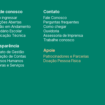
de conosco
Contato
 ingressar
Fale Conosco
ições Abertas
Perguntas frequentes
ção em Andamento
Como chegar
dário Escolar
Ouvidoria
ficação Técnica
Assessoria de Imprensa
Trabalhe conosco
sparência
Apoie
rato de Gestão
tação de Contas
Patrocinadores e Parcerias
rsos Humanos
Doação Pessoa Física
ras e Serviços