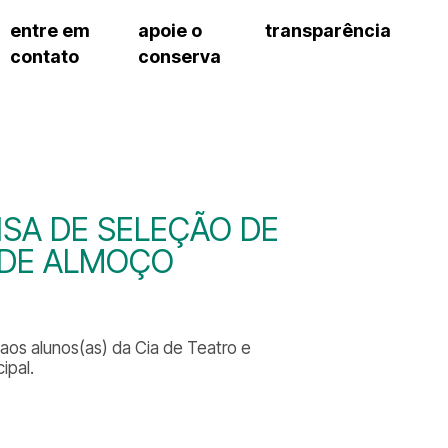
entre em
apoie o
transparência
contato
conserva
sco
patrocinadores e parcerias
contrato de gestão
s frequentes
doações de pessoa jurídica
prestação de contas
gar
doações de pessoa física
recursos humanos
onservatório
nota fiscal paulista (nfp)
compras e serviços
cnica social
a de imprensa
NSA DE SELEÇÃO DE
conosco
 DE ALMOÇO
os alunos(as) da Cia de Teatro e
ipal.