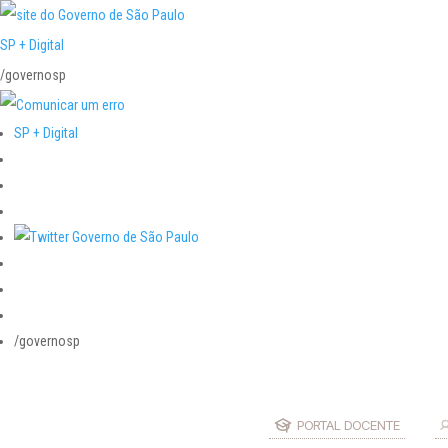
SP + Digital
/governosp
SP + Digital
/governosp
PORTAL DOCENTE