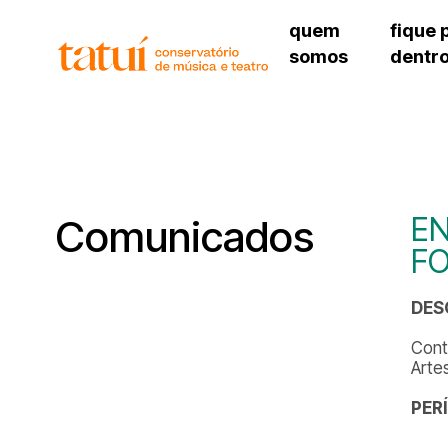
quem
fique 
somos
dentr
histórico
agenda cultural
governança
calendário escolar
unidades e setores
programas de conc
regimento escolar
revistas digitais
corpo docente
espaço estudantil
EN
Comunicados
F
DES
Cont
Arte
PER