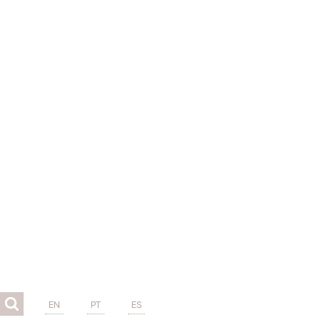
EN
PT
ES