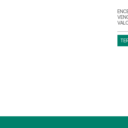
ENCE
VEN
VALO
TE