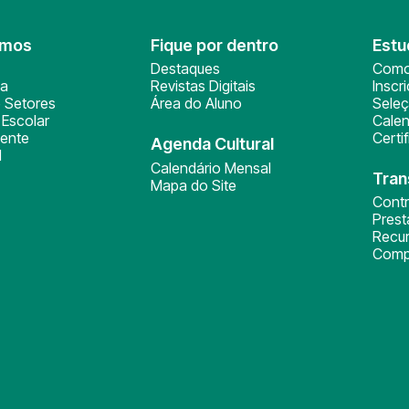
omos
Fique por dentro
Estu
Destaques
Como
ça
Revistas Digitais
Inscr
 Setores
Área do Aluno
Sele
Escolar
Calen
ente
Certi
Agenda Cultural
l
Calendário Mensal
Tran
Mapa do Site
Cont
Pres
Recu
Comp