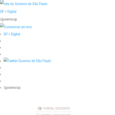
SP + Digital
/governosp
SP + Digital
/governosp
PORTAL DOCENTE