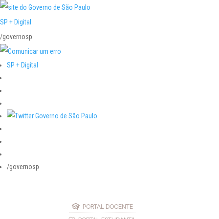
SP + Digital
/governosp
SP + Digital
/governosp
PORTAL DOCENTE