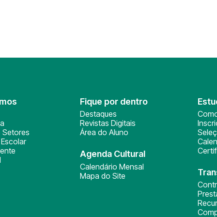
omos
Fique por dentro
Estu
Destaques
Como
ça
Revistas Digitais
Inscr
 Setores
Área do Aluno
Sele
Escolar
Calen
ente
Certi
Agenda Cultural
l
Calendário Mensal
Tran
Mapa do Site
Cont
Pres
Recu
Comp