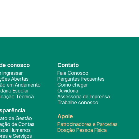
de conosco
Contato
 ingressar
Fale Conosco
ições Abertas
Perguntas frequentes
ção em Andamento
Como chegar
dário Escolar
Ouvidoria
ficação Técnica
Assessoria de Imprensa
Trabalhe conosco
sparência
Apoie
rato de Gestão
tação de Contas
Patrocinadores e Parcerias
rsos Humanos
Doação Pessoa Física
ras e Serviços