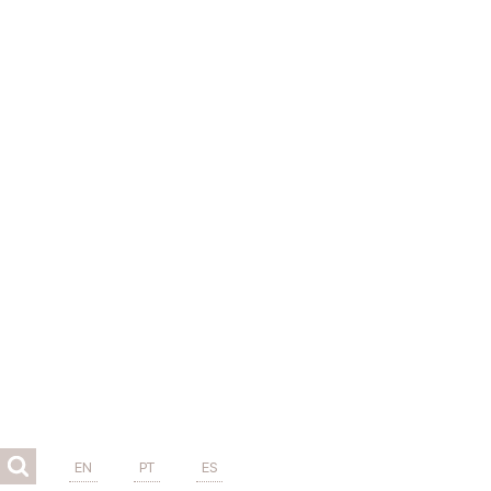
EN
PT
ES