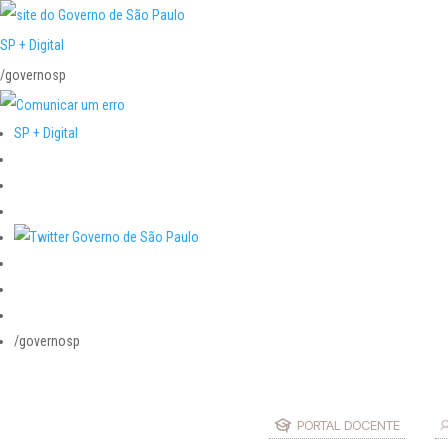
SP + Digital
/governosp
SP + Digital
/governosp
PORTAL DOCENTE