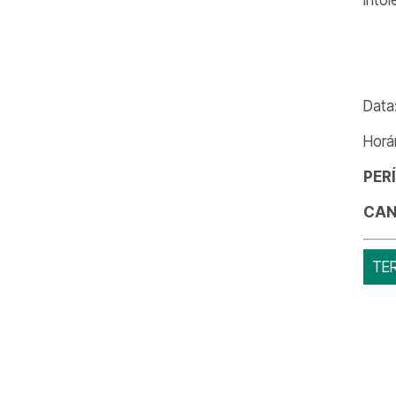
Data
Horá
PER
CAN
TE