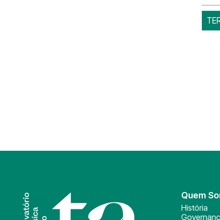
TE
Quem S
História
Governan