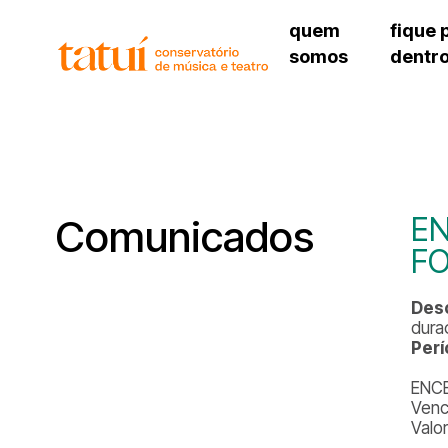
quem
fique 
somos
dentr
histórico
agenda cultural
governança
calendário escolar
unidades e setores
programas de conc
regimento escolar
revistas digitais
corpo docente
espaço estudantil
EN
Comunicados
F
Desc
dura
Perí
ENC
Venc
Valo