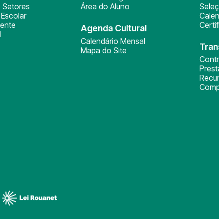
 Setores
Área do Aluno
Sele
Escolar
Calen
ente
Certi
Agenda Cultural
l
Calendário Mensal
Tran
Mapa do Site
Cont
Pres
Recu
Comp