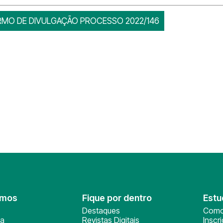
RMO DE DIVULGAÇÃO PROCESSO 2022/146
omos
Fique por dentro
Estu
Destaques
Como
ça
Revistas Digitais
Inscr