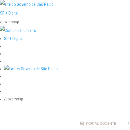
SP + Digital
/governosp
SP + Digital
/governosp
PORTAL DOCENTE