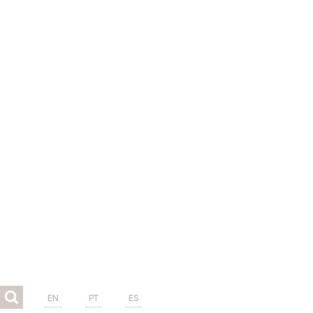
EN
PT
ES