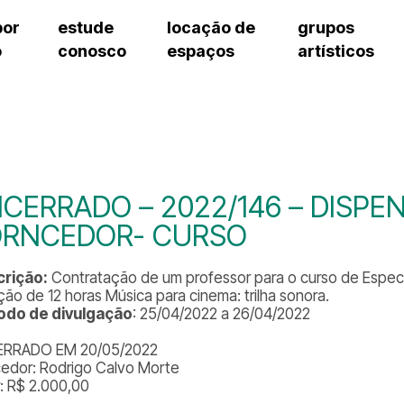
por
estude
locação de
grupos
o
conosco
espaços
artísticos
teatro procópio ferreira
artes cênicas
grupos artísticos de bolsistas
fale cono
salão villa-lobos
música
grupos pedagógicos – sede
pergunta
erto
auditório unidade chiquinha gonzaga
processo seletivo
grupos pedagógicos – polo
como che
orientações para locação
visite o c
equipe té
assessori
CERRADO – 2022/146 – DISPE
trabalhe 
ORNCEDOR- CURSO
rição:
Contratação de um professor para o curso de Espe
ção de 12 horas Música para cinema: trilha sonora.
odo de divulgação
: 25/04/2022 a 26/04/2022
ERRADO EM 20/05/2022
edor: Rodrigo Calvo Morte
r: R$ 2.000,00