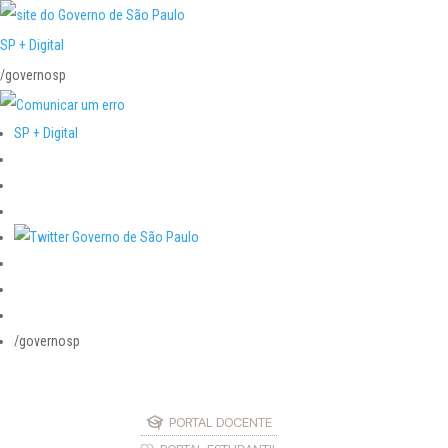
SP + Digital
/governosp
SP + Digital
/governosp
PORTAL DOCENTE