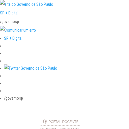
SP + Digital
/governosp
SP + Digital
/governosp
PORTAL DOCENTE