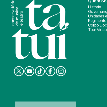
Quem S
História
Governan
Unidades e
Regimento 
Corpo Doc
Tour Virtua