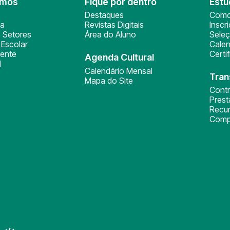
omos
Fique por dentro
Estu
Destaques
Como
ça
Revistas Digitais
Inscr
 Setores
Área do Aluno
Sele
Escolar
Calen
ente
Certi
Agenda Cultural
l
Calendário Mensal
Tran
Mapa do Site
Cont
Pres
Recu
Comp