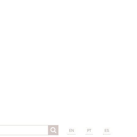
EN
PT
ES