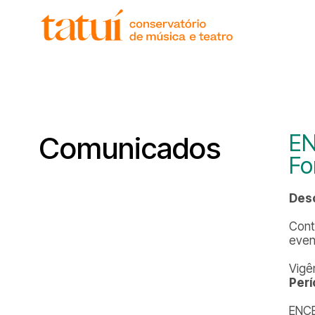
EN
Comunicados
Fo
Desc
Cont
even
Vigê
Perí
ENC