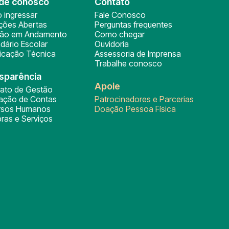
de conosco
Contato
 ingressar
Fale Conosco
ições Abertas
Perguntas frequentes
ção em Andamento
Como chegar
dário Escolar
Ouvidoria
ficação Técnica
Assessoria de Imprensa
Trabalhe conosco
sparência
Apoie
rato de Gestão
tação de Contas
Patrocinadores e Parcerias
rsos Humanos
Doação Pessoa Física
ras e Serviços