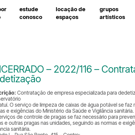
por
estude
locação de
grupos
o
conosco
espaços
artísticos
teatro procópio ferreira
artes cênicas
grupos artísticos de bolsistas
fale cono
salão villa-lobos
música
grupos pedagógicos – sede
pergunta
erto
auditório unidade chiquinha gonzaga
processo seletivo
grupos pedagógicos – polo
como che
orientações para locação
visite o c
equipe té
assessori
CERRADO – 2022/116 – Contrata
trabalhe 
detização
rição:
Contratação de empresa especializada para dedeti
ervatório
atuí. O serviço de limpeza de caixas de água potável se faz
s e exigências do Ministério da Saúde e Vigilância sanitária.
erviços de controle de pragas se faz necessário para preve
ns e outras pragas nas unidades, seguindo as normas e exigê
ância sanitária.
ade I – Rua São Bento, 415 – Centro: