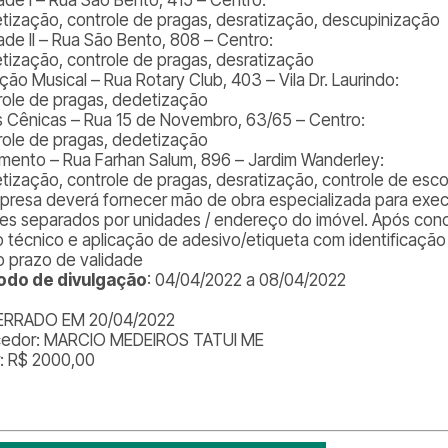
tização, controle de pragas, desratização, descupinização
ade II – Rua São Bento, 808 – Centro:
tização, controle de pragas, desratização
ação Musical – Rua Rotary Club, 403 – Vila Dr. Laurindo:
role de pragas, dedetização
s Cênicas – Rua 15 de Novembro, 63/65 – Centro:
role de pragas, dedetização
amento – Rua Farhan Salum, 896 – Jardim Wanderley:
tização, controle de pragas, desratização, controle de esco
presa deverá fornecer mão de obra especializada para exe
res separados por unidades / endereço do imóvel. Após con
o técnico e aplicação de adesivo/etiqueta com identificação
 prazo de validade
odo de divulgação
: 04/04/2022 a 08/04/2022
ERRADO EM 20/04/2022
edor: MARCIO MEDEIROS TATUI ME
r: R$ 2000,00