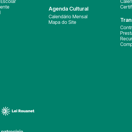
Escolar
Calen
ente
Certi
Agenda Cultural
l
Calendário Mensal
Tran
Mapa do Site
Cont
Pres
Recu
Comp