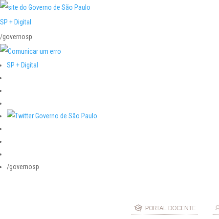
SP + Digital
/governosp
SP + Digital
/governosp
PORTAL DOCENTE