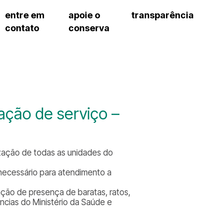
entre em
apoie o
transparência
contato
conserva
sco
patrocinadores e parcerias
contrato de gestão
s frequentes
doações de pessoa jurídica
prestação de contas
gar
doações de pessoa física
recursos humanos
onservatório
nota fiscal paulista (nfp)
compras e serviços
cnica social
a de imprensa
ção de serviço –
conosco
zação de todas as unidades do
 necessário para atendimento a
nção de presença de baratas, ratos,
ncias do Ministério da Saúde e