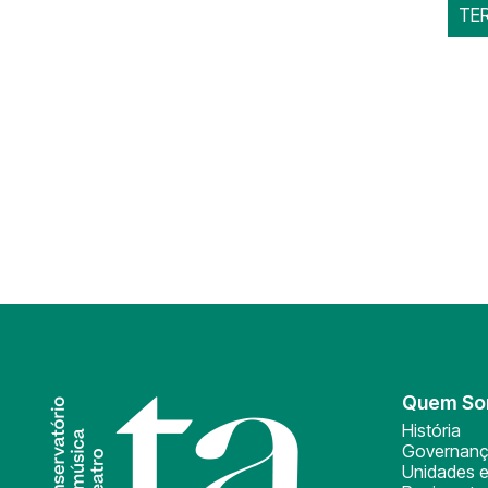
TE
Quem S
História
Governan
Unidades e