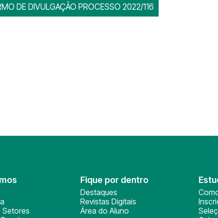
RMO DE DIVULGAÇÃO PROCESSO 2022/116
omos
Fique por dentro
Estu
Destaques
Como
ça
Revistas Digitais
Inscr
 Setores
Área do Aluno
Sele