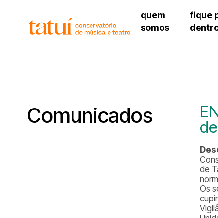
quem
fique 
somos
dentr
histórico
agenda cultural
governança
calendário escolar
unidades e setores
programas de conc
regimento escolar
revistas digitais
corpo docente
espaço estudantil
EN
Comunicados
de
Desc
Cons
de T
norma
Os s
cupi
Vigil
Unid