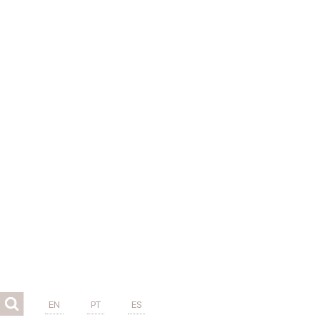
EN
PT
ES