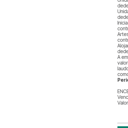
dede
Unid
dede
Inici
cont
Arte
cont
Aloj
dede
A em
valo
laud
como
Perí
ENC
Venc
Valo