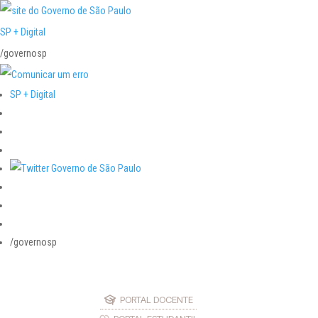
SP + Digital
/governosp
SP + Digital
/governosp
PORTAL DOCENTE